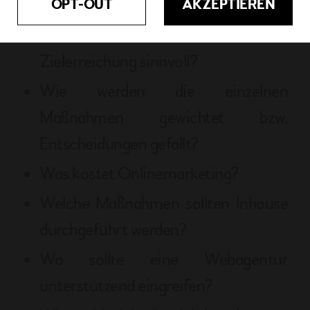
OPT-OUT
AKZEPTIEREN
Onlinemarketing messen?
Welche Maßnahmen sind für die
Zielerreichung sinnvoll?
Wie werden die einzelnen
Maßnahmen gewichtet bzw.
Entscheidungen gefällt?
Was kostet Onlinemarketing?
Welche Maßnahmen sollten Inhouse
durchgeführt werden?
Wo sollte eine Webagentur
unterstützend eingreifen?