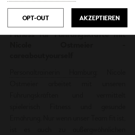
mbH.
OPT-OUT
AKZEPTIEREN
Fitness für Führungskräfte mit
Nicole Ostmeier -
careaboutyourself
Personaltrainerin Hamburg
: Nicole
Ostmeier arbeitet mit unseren
Führungskräften und vermittelt
spielerisch Fitness und gesunde
Ernährung. Nur wenn unser Team fit ist,
ist es auch zu außergwöhnlichen