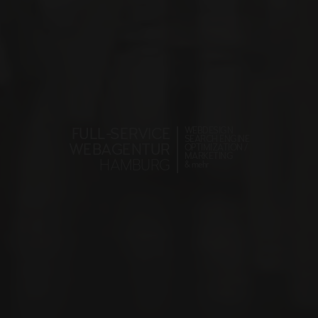
FULL-SERVICE
WEBDESIGN
SEARCH ENGINE
WEBAGENTUR
OPTIMIZATION /
MARKETING
HAMBURG
& mehr